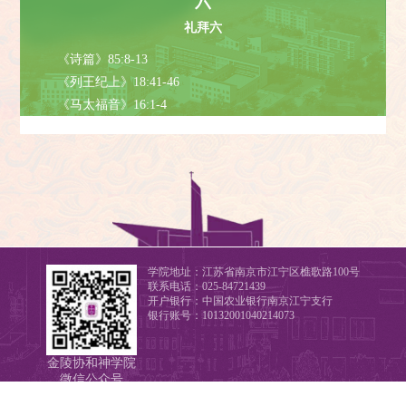
六
礼拜六
《诗篇》85:8-13

《列王纪上》18:41-46

《马太福音》16:1-4
学院地址：江苏省南京市江宁区樵歌路100号
联系电话：025-84721439
开户银行：中国农业银行南京江宁支行
银行账号：10132001040214073
金陵协和神学院
微信公众号
版权所有 © 金陵协和神学院