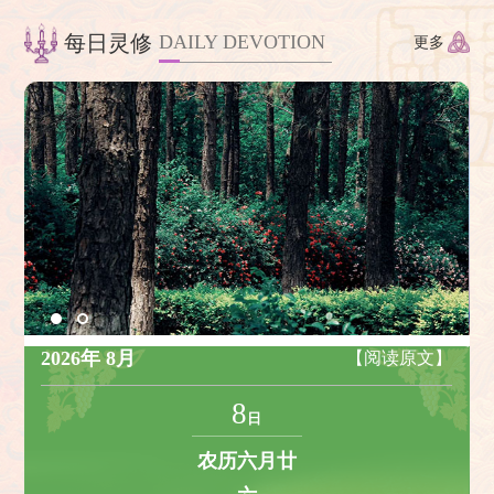
DAILY DEVOTION
每日灵修
更多
2026
年
8
月
【阅读原文】
8
日
农历六月廿