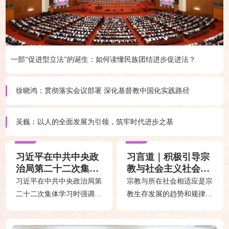
一部“促进型立法”的诞生：如何读懂民族团结进步促进法？
徐晓鸿：贯彻落实会议部署 深化基督教中国化实践路径
吴巍：以人的全面发展为引领，筑牢时代进步之基
习近平在中共中央政
习言道｜积极引导宗
治局第二十二次集体
教与社会主义社会相
学习时强调：系统推
适应
习近平在中共中央政治局第
宗教与所在社会相适应是宗
进我国宗教中国化 积
二十二次集体学习时强调系
教生存发展的趋势和规律。
极引导宗教与社会主
统推进我国宗教中国化积极
习近平总书记高度重视统一
义社会相适应
引导宗教......
战线工作......