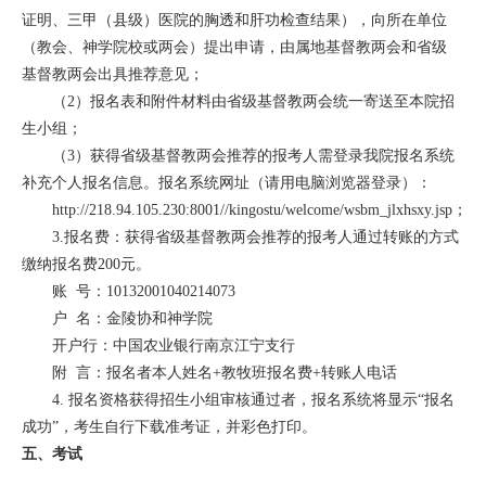
证明、三甲（县级）医院的胸透和肝功检查结果），向所在单位
（教会、神学院校或两会）提出申请，由属地基督教两会和省级
基督教两会出具推荐意见；
（2）报名表和附件材料由省级基督教两会统一寄送至本院招
生小组；
（3）获得省级基督教两会推荐的报考人需登录我院报名系统
补充个人报名信息。报名系统网址（请用电脑浏览器登录）：
http://218.94.105.230:8001//kingostu/welcome/wsbm_jlxhsxy.jsp；
3.报名费：获得省级基督教两会推荐的报考人通过转账的方式
缴纳报名费200元。
账 号：10132001040214073
户 名：金陵协和神学院
开户行：中国农业银行南京江宁支行
附 言：报名者本人姓名+教牧班报名费+转账人电话
4. 报名资格获得招生小组审核通过者，报名系统将显示“报名
成功”，考生自行下载准考证，并彩色打印。
五、考试