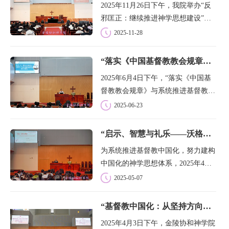
2025年11月26日下午，我院举办“反
首先溯源...
邪匡正：继续推进神学思想建设”专
题讲座。讲座特邀我院董事、中国基
2025-11-28
督教三自爱国运动委员会驻会副主
席、全国人大代表单渭祥牧师担任主
“落实《中国基督教教会规章》与系统推进基督教中国化”专题讲座
讲，由学院教学负责人文革牧师主
2025年6月4日下午，“落实《中国基
持，全体师生...
督教教会规章》与系统推进基督教中
国化”专题讲座在金陵协和神学院礼
2025-06-23
堂隆重举行。本次讲座特邀中国基督
教协会驻会副会长耿卫忠牧师主讲，
“启示、智慧与礼乐——沃格林的秩序哲学与比较文明学”专题讲座
本院教学负责人文革牧师主持，学院
为系统推进基督教中国化，努力建构
全体师生...
中国化的神学思想体系，2025年4月
30日下午，金陵协和神学院在礼堂举
2025-05-07
行“启示、智慧与礼乐——沃格林的
秩序哲学与比较文明学”专题讲座。
“基督教中国化：从坚持方向到系统推进”专题讲座
此次讲座由清华大学人文学院哲学系
2025年4月3日下午，金陵协和神学院
教授、系主...