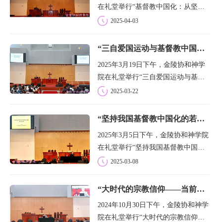
在礼堂举行“基督教中国化：从坚持
方向到系统推进”的专题讲座。此次
2025-04-03
讲座由中国基督教三自爱国运动委员
会主席、金陵协和神学院董事长徐晓
“三自爱国运动与基督教中国化”专题讲座
鸿牧师主讲，学院教学负责人文革牧
2025年3月19日下午，金陵协和神学
师主持，...
院在礼堂举行“三自爱国运动与基督
教中国化”专题讲座。本次讲座由中
2025-03-22
国基督教协会会长、金陵协和神学院
院长吴巍牧师主讲，学院教学负责人
“坚持我国基督教中国化的若干思考”专题讲座
文革牧师主持，学院全体师生共同参
2025年3月5日下午，金陵协和神学院
加。吴巍院...
在礼堂举行“坚持我国基督教中国化
的若干思考”专题讲座。本次讲座由
2025-03-08
上海社会科学院宗教研究所原所长晏
可佳研究员主讲。学院教学负责人文
“大时代的宗教信仰——当前基督教中国化的挑战与机遇”专题讲座
革牧师主持讲座，全院师生共同参
2024年10月30日下午，金陵协和神学
加。在讲座...
院在礼堂举行“大时代的宗教信仰