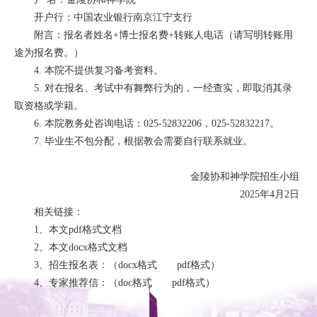
开户行：中国农业银行南京江宁支行
附言：报名者姓名+博士报名费+转账人电话（请写明转账用
途为报名费。）
4. 本院不提供复习备考资料。
5. 对在报名、考试中有舞弊行为的，一经查实，即取消其录
取资格或学籍。
6. 本院教务处咨询电话：025-52832206，025-52832217。
7. 毕业生不包分配，根据教会需要自行联系就业。
金陵协和神学院招生小组
2025年4月2日
相关链接：
1、本文
pdf
格式文档
2、本文
docx
格式文档
3、招生报名表：（
docx
格式
pdf
格式）
4、专家推荐信：（
doc
格式
pdf
格式）