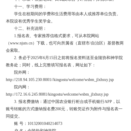
十一、学习费用：
学生在校期间的学费和生活费用等由本人或推荐单位负责。
本院设有优秀学生奖学金。
十二、补充说明：
1.报名表、专家推荐信格式要求，可从本院网站
（
www.njuts.cn）下载，也可向所属省（直辖市/自治区）基督教两
会索取。
2. 务必于2025年6月15日之前将报名资料送至金陵协和神学院
教务处；同时，线上完整填写报名表，网址如下：
院外网：
http://218.94.105.230:8001//kingostu/welcome/wsbm_jlxhsxy.jsp
院内网：
http://172.16.6.245:8081/kingostu/welcome/wsbm_jlxhsxy.jsp
3. 报名费缴纳：通过中国农业银行柜台或手机银行APP，以
账号转账的方式缴纳报名费200元，转账凭证作为附件与报名表一
同提交。
账 号：10132001040214073
户 名：金陵协和神学院