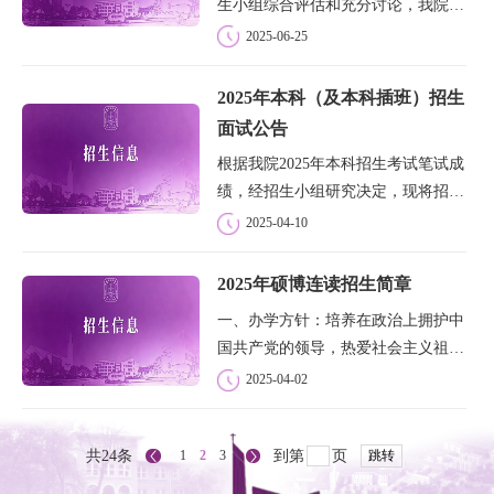
生小组综合评估和充分讨论，我院决
定2025年预录取本科一年级67人，本
2025-06-25
科插班33人。正式录取以本院招生小
组的录取通知书为准，特此说明。现
2025年本科（及本科插班）招生
将预录取考生名单按省份公布如下
面试公告
（考生姓氏...
根据我院2025年本科招生考试笔试成
绩，经招生小组研究决定，现将招生
面试安排公告如下：面试时间：4月
2025-04-10
19日（星期六）面试地点：南京江宁
区樵歌路100号·金陵协和神学院请以
2025年硕博连读招生简章
下获得面试资格的考生于4月18日来
一、办学方针：培养在政治上拥护中
宁报到，1...
国共产党的领导，热爱社会主义祖
国，坚持中国教会的三自原则和基督
2025-04-02
教中国化方向；在灵性修养和神学知
识上有较高造诣、品德优良、身心健


共24条
1
2
3
到第
页
跳转
康，善于团结信徒、乐意服务教会和
社会的人才...