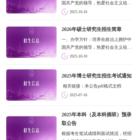
国共产党的领导，热爱社会主义祖
国，坚持中国教会的三自原则和基督
2025-10-10
教中国化方向；在灵性修养和神学知
识上有较高造诣、善于团结信徒、乐
2026年硕士研究生招生简章
意服务教会和社会、品德优良、身心
一、办学方针：培养在政治上拥护中
健康的教会...
国共产党的领导，热爱社会主义祖
国，坚持中国教会的三自原则和基督
2025-10-10
教中国化方向；在灵性修养和神学知
识上有较高造诣、善于团结信徒、乐
2025年博士研究生招生考试通知
意服务教会和社会、品德优良、身心
相关链接：本公告pdf格式文档
健康的教会...
2025-07-16
2025年本科（及本科插班）预录
取公告
根据考生笔试成绩和面试情况，经招