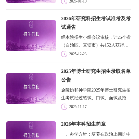
国，坚持中国教会的三自原则和基督
2026-01-10
教中国化方向；在灵性修养和神学知
识上有较高造诣、品德优良、身心健
2026年研究科招生考试准考及考
康，善于团结信徒、乐意服务教会和
试通告
社会的人才...
经本院招生小组会议审核，计25个省
（自治区、直辖市）共152人获得本
院2026年研究科招生考试准考资格。
2025-12-23
笔试日期：2026年1月7-8日（星期
三/四）；入围考生面试、体检：
2025年博士研究生招生录取名单
2026年春季学期初（具体时间待定）
公告
考试地点：金陵...
金陵协和神学院2025年博士研究生招
生考试经过笔试、口试、面试及招生
小组充分讨论后，共录取3人，现公
2025-11-17
布如下:一、硕博连读神学博士研究
生（新约研究专业）浙江省：卢恩耀
2026年本科招生简章
（考号：2533037）二、教牧博士研
一、办学方针：培养在政治上拥护中
究生内蒙古：...