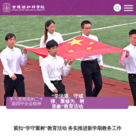
“学法规、守戒
学习贯彻党的二十
律、重修为、树
届四中全会精神
形象”教育活动
紧扣“学守重树”教育活动 务实推进新学期教务工作