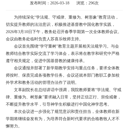
发布时间：2026-03-18      浏览：296次
为持续深化“学法规、守戒律、重修为、树形象”教育活动，
切实提升教师的法治意识，积极推进基督教中国化教学实践，
2026年3月10日下午，教务处召开春季学期第一次全体教师会议。
会议由教务处临时负责人苏喜乐牧师主持。
会议首先围绕“学守重树”教育主题开展相关法规学习。与会
教师结合教学实际交流了学习体会，表示将在教学和研究中严格
遵守相关规定，促进中国基督教的健康传承。
会议通报并部署了新学期教学安排与重点任务，要求全体教
师按时、保质完成各项教学任务。会议还就本部门教职工参加校
外学术和教务活动的管理办法作了说明。
文革副院长在总结讲话中强调，我院教师要将“学法规、守戒
律、重修为、树形象”要求融入日常，坚持正信正行、崇俭戒奢，
不断提升教学水平，引导神学生积极进行中国化神学思考。
本次会议进一步强化了规范意识和责任担当，全体教师在新
学期将继续奋发有为，为培养符合新时代要求的合格教牧人才不
懈努力。