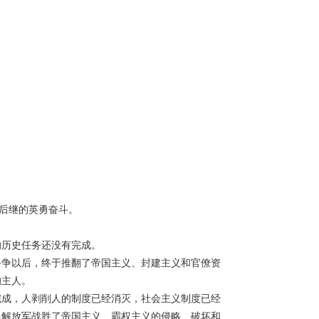
后继的英勇奋斗。
的历史任务还没有完成。
斗争以后，终于推翻了帝国主义、封建主义和官僚资
的主人。
完成，人剥削人的制度已经消灭，社会主义制度已经
民解放军战胜了帝国主义、霸权主义的侵略、破坏和