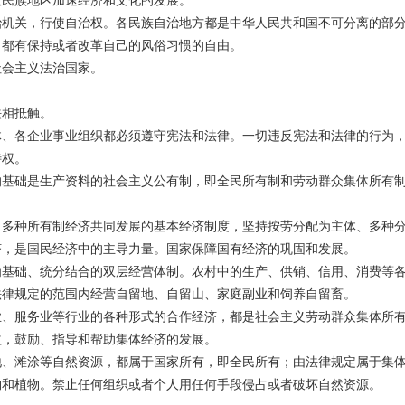
数民族地区加速经济和文化的发展。
治机关，行使自治权。各民族自治地方都是中华人民共和国不可分离的部
，都有保持或者改革自己的风俗习惯的自由。
会主义法治国家。
法相抵触。
体、各企业事业组织都必须遵守宪法和法律。一切违反宪法和法律的行为
特权。
基础是生产资料的社会主义公有制，即全民所有制和劳动群众集体所有制
、多种所有制经济共同发展的基本经济制度，坚持按劳分配为主体、多种
，是国民经济中的主导力量。国家保障国有经济的巩固和发展。
基础、统分结合的双层经营体制。农村中的生产、供销、信用、消费等各
法律规定的范围内经营自留地、自留山、家庭副业和饲养自留畜。
业、服务业等行业的各种形式的合作经济，都是社会主义劳动群众集体所
益，鼓励、指导和帮助集体经济的发展。
、滩涂等自然资源，都属于国家所有，即全民所有；由法律规定属于集体
物和植物。禁止任何组织或者个人用任何手段侵占或者破坏自然资源。