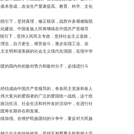
经基本形成，农业生产显著提高。教育、科学、文化
的指引下，坚持真理，修正错误，战胜许多艰难险阻
代化建设。中国各族人民将继续在中国共产党领导
想指引下，坚持人民民主专政，坚持社会主义道路，
展理念，自力更生，艰苦奋斗，逐步实现工业、农
民主文明和谐美丽的社会主义现代化强国，实现中华
制度的国内外的敌对势力和敌对分子，必须进行斗
已经结成由中国共产党领导的，有各民主党派和各人
族伟大复兴的爱国者的广泛的爱国统一战线，这个统
家政治生活、社会生活和对外友好活动中，在进行社
制度将长期存在和发展。
继续加强。在维护民族团结的斗争中，要反对大民族
持独立自主的对外政策，坚持互相尊重主权和领土完