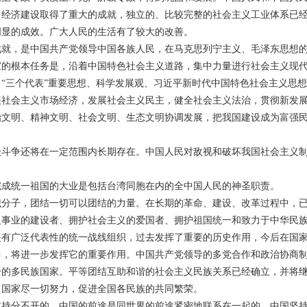
。经济建设取得了重大的成就，独立的、比较完整的社会主义工业体系已
明显的成效。广大人民的生活有了较大的改善。
成就，是中国共产党领导中国各族人民，在马克思列宁主义、毛泽东思想
家的根本任务是，沿着中国特色社会主义道路，集中力量进行社会主义现
“三个代表”重要思想、科学发展观、习近平新时代中国特色社会主义思
展社会主义市场经济，发展社会主义民主，健全社会主义法治，贯彻新发
治文明、精神文明、社会文明、生态文明协调发展，把我国建设成为富强
级斗争还将在一定范围内长期存在。中国人民对敌视和破坏我国社会主义
完成统一祖国的大业是包括台湾同胞在内的全中国人民的神圣职责。
识分子，团结一切可以团结的力量。在长期的革命、建设、改革过程中，
义事业的建设者、拥护社会主义的爱国者、拥护祖国统一和致力于中华民
是有广泛代表性的统一战线组织，过去发挥了重要的历史作用，今后在国
中，将进一步发挥它的重要作用。中国共产党领导的多党合作和政治协商
一的多民族国家。平等团结互助和谐的社会主义民族关系已经确立，并将
。国家尽一切努力，促进全国各民族的共同繁荣。
支持分不开的。中国的前途是同世界的前途紧密地联系在一起的。中国坚