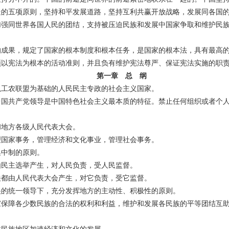
处的五项原则，坚持和平发展道路，坚持互利共赢开放战略，发展同各国
加强同世界各国人民的团结，支持被压迫民族和发展中国家争取和维护民
的成果，规定了国家的根本制度和根本任务，是国家的根本法，具有最高
须以宪法为根本的活动准则，并且负有维护宪法尊严、保证宪法实施的职
第一章 总 纲
工农联盟为基础的人民民主专政的社会主义国家。
中国共产党领导是中国特色社会主义最本质的特征。禁止任何组织或者个
。
和地方各级人民代表大会。
理国家事务，管理经济和文化事业，管理社会事务。
中制的原则。
由民主选举产生，对人民负责，受人民监督。
关都由人民代表大会产生，对它负责，受它监督。
央的统一领导下，充分发挥地方的主动性、积极性的原则。
保障各少数民族的合法的权利和利益，维护和发展各民族的平等团结互助