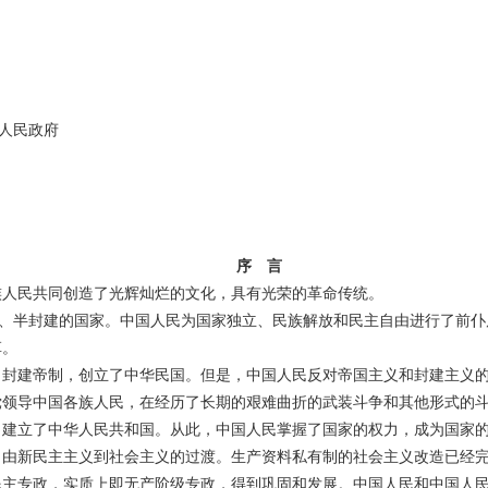
人民政府
序 言
族人民共同创造了光辉灿烂的文化，具有光荣的革命传统。
地、半封建的国家。中国人民为国家独立、民族解放和民主自由进行了前仆
革。
了封建帝制，创立了中华民国。但是，中国人民反对帝国主义和封建主义
党领导中国各族人民，在经历了长期的艰难曲折的武装斗争和其他形式的
，建立了中华人民共和国。从此，中国人民掌握了国家的权力，成为国家
了由新民主主义到社会主义的过渡。生产资料私有制的社会主义改造已经
民主专政，实质上即无产阶级专政，得到巩固和发展。中国人民和中国人