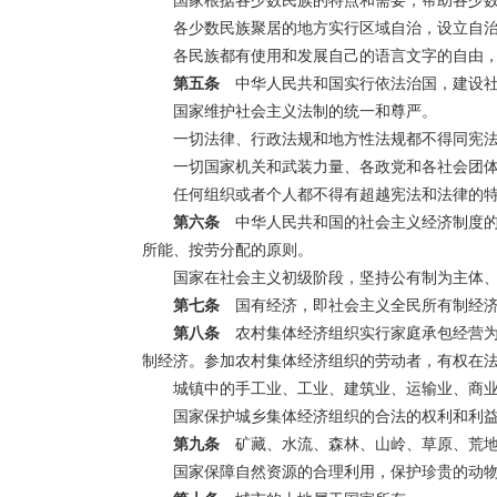
国家根据各少数民族的特点和需要，帮助各少
各少数民族聚居的地方实行区域自治，设立自
各民族都有使用和发展自己的语言文字的自由
第五条
中华人民共和国实行依法治国，建设社
国家维护社会主义法制的统一和尊严。
一切法律、行政法规和地方性法规都不得同宪
一切国家机关和武装力量、各政党和各社会团
任何组织或者个人都不得有超越宪法和法律的
第六条
中华人民共和国的社会主义经济制度的
所能、按劳分配的原则。
国家在社会主义初级阶段，坚持公有制为主体
第七条
国有经济，即社会主义全民所有制经济
第八条
农村集体经济组织实行家庭承包经营为
制经济。参加农村集体经济组织的劳动者，有权在
城镇中的手工业、工业、建筑业、运输业、商
国家保护城乡集体经济组织的合法的权利和利
第九条
矿藏、水流、森林、山岭、草原、荒地
国家保障自然资源的合理利用，保护珍贵的动