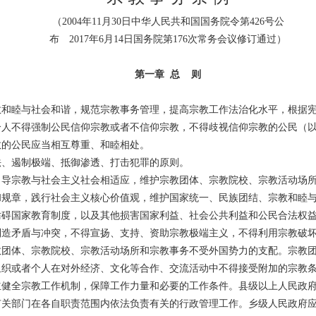
（2004年11月30日中华人民共和国国务院令第426号公
布 2017年6月14日国务院第176次常务会议修订通过）
第一章 总 则
和睦与社会和谐，规范宗教事务管理，提高宗教工作法治化水平，根据宪
人不得强制公民信仰宗教或者不信仰宗教，不得歧视信仰宗教的公民（以
教的公民应当相互尊重、和睦相处。
、遏制极端、抵御渗透、打击犯罪的原则。
导宗教与社会主义社会相适应，维护宗教团体、宗教院校、宗教活动场所
和规章，践行社会主义核心价值观，维护国家统一、民族团结、宗教和睦
妨碍国家教育制度，以及其他损害国家利益、社会公共利益和公民合法权
制造矛盾与冲突，不得宣扬、支持、资助宗教极端主义，不得利用宗教破
团体、宗教院校、宗教活动场所和宗教事务不受外国势力的支配。宗教团
组织或者个人在对外经济、文化等合作、交流活动中不得接受附加的宗教
健全宗教工作机制，保障工作力量和必要的工作条件。县级以上人民政府
有关部门在各自职责范围内依法负责有关的行政管理工作。乡级人民政府