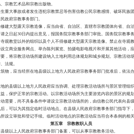
、宗教艺术品和宗教出版物。
生重大事故或者发生违犯宗教禁忌等伤害信教公民宗教感情、破坏民族团
人民政府宗教事务部门。
修建大型露天宗教造像，应当由省、自治区、直辖市宗教团体向省、自治
请之日起30日内提出意见，报国务院宗教事务部门审批。国务院宗教事
、寺观教堂以外的组织以及个人不得修建大型露天宗教造像。禁止在寺观
设立商业服务网点、举办陈列展览、拍摄电影电视片和开展其他活动，应
要，将宗教活动场所建设纳入土地利用总体规划和城乡规划。宗教活动场
律、法规。
筑物，应当经所在地县级以上地方人民政府宗教事务部门批准后，依法办
。
地的县级以上地方人民政府应当协调、处理宗教活动场所与景区管理组织
权益，保护正常的宗教活动。以宗教活动场所为主要游览内容的景区的规
动需要，尚不具备条件申请设立宗教活动场所的，由信教公民代表向县级
见后，可以为其指定临时活动地点。在县级人民政府宗教事务部门指导下
场所设立审批和登记手续。临时活动地点的宗教活动应当符合本条例的相
第五章 宗教教职人员
县级以上人民政府宗教事务部门备案，可以从事宗教教务活动。