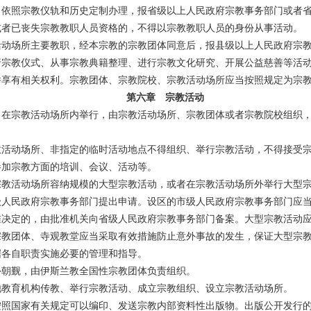
，依照宗教仪轨和历史定制办理，报省级以上人民政府宗教事务部门或者
或者已丧失宗教教职人员资格的，不得以宗教教职人员的身份从事活动。
动场所主要教职，经本宗教的宗教团体同意后，报县级以上人民政府宗教
宗教仪式、从事宗教典籍整理、进行宗教文化研究、开展公益慈善等活动
享有相关权利。宗教团体、宗教院校、宗教活动场所应当按照规定为宗教
第六章 宗教活动
在宗教活动场所内举行，由宗教活动场所、宗教团体或者宗教院校组织，
活动场所、非指定的临时活动地点不得组织、举行宗教活动，不得接受宗
参加宗教方面的培训、会议、活动等。
教活动场所容纳规模的大型宗教活动，或者在宗教活动场所外举行大型宗
级人民政府宗教事务部门提出申请。设区的市级人民政府宗教事务部门应当
准决定的，由批准机关向省级人民政府宗教事务部门备案。大型宗教活动
宗教团体、寺观教堂应当采取有效措施防止意外事故的发生，保证大型宗
据各自职责实施必要的管理和指导。
朝觐，由伊斯兰教全国性宗教团体负责组织。
教育机构传教、举行宗教活动、成立宗教组织、设立宗教活动场所。
照国家有关规定可以编印、发送宗教内部资料性出版物。出版公开发行的