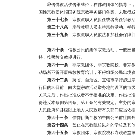
藏传佛教活佛传承继位，在佛教团体的指导下
国性宗教团体报国务院宗教事务部门备案。未取得
第三十七条
宗教教职人员担任或者离任宗教活
第三十八条
宗教教职人员主持宗教活动、举行
第三十九条
宗教教职人员依法参加社会保障并
第四十条
信教公民的集体宗教活动，一般应当
持，按照教义教规进行。
第四十一条
非宗教团体、非宗教院校、非宗教
动场所不得开展宗教教育培训，不得组织公民出境
第四十二条
跨省、自治区、直辖市举行超过宗
行日的30日前，向大型宗教活动举办地的设区的市
关意见后，作出批准或者不予批准的决定。作出批
得违反本条例第四条、第五条的有关规定。主办的
人民政府和县级以上地方人民政府有关部门应当依
第四十三条
信仰伊斯兰教的中国公民前往国外
第四十四
条
禁止在宗教院校以外的学校及其他
第四十五条
宗教团体、宗教院校和寺观教堂按