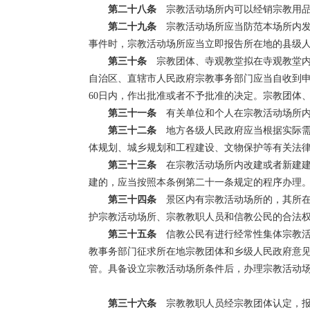
第二十八条
宗教活动场所内可以经销宗教用品
第二十九条
宗教活动场所应当防范本场所内发
事件时，宗教活动场所应当立即报告所在地的县级
第三十条
宗教团体、寺观教堂拟在寺观教堂内
自治区、直辖市人民政府宗教事务部门应当自收到申
60日内，作出批准或者不予批准的决定。宗教团体
第三十一条
有关单位和个人在宗教活动场所内
第三十二条
地方各级人民政府应当根据实际需
体规划、城乡规划和工程建设、文物保护等有关法
第三十三条
在宗教活动场所内改建或者新建建
建的，应当按照本条例第二十一条规定的程序办理
第三十四条
景区内有宗教活动场所的，其所在
护宗教活动场所、宗教教职人员和信教公民的合法
第三十五条
信教公民有进行经常性集体宗教活
教事务部门征求所在地宗教团体和乡级人民政府意
管。具备设立宗教活动场所条件后，办理宗教活动
第三十六条
宗教教职人员经宗教团体认定，报