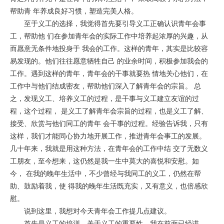
帮助青 年养成良好习惯，塑造完美人格。
至于义工的选择，我觉得首先要引导义工正确认识青年会事
工，帮助他 们在参加青年会的实际工作中培养起浓厚的兴趣，从
而愿意无条件地投身于 我会的工作。这样的青年，其实是比较容
易发现的。他们往往愿意牺牲自己 的业余时间，积极参加我会的
工作。遇到这样的青年，青年会的干事就要热 情地关心他们，在
工作中与他们结成密友，帮助他们深入了解青年会的宗旨。 总
之，发现义工、培养义工的过程，是干事与义工建立友谊的过
程，这个过程， 是义工了解青年会宗旨的过程，也是义工了解、
接受、欣赏与他们同工的青年 会干事的过程。经验告诉我，只有
这样，我们才能同心协力地开展工作，推进青年会事工的发展。
几十年来，我就是用这种方法，在青年会的工作中结 交了无数义
工朋友，至今想来，这仍然是我一生中莫大的喜悦和安慰。如
今， 在我的晚年生活中，不少曾经与我同工的义工，仍然在帮
助、鼓励着我，使 得我的晚年生活既充实，又有意义，也倍感欣
慰。
说到这里，我想对今天青年会工作提几点建议。
首先是义工的培训。关于义工的重要性，我在前面已经讲