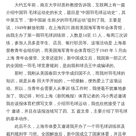
大约五年前，南京大学邱质朴教授告诉我，互联网上有一篇
介绍中国羽 毛球运动史的长文，题目是“中国羽毛球运动史”，其
中第五节，“新中国诞 生前夕的羽毛球运动”提到了我。主要是
说，1949年解放初期，在上海四川 路前美国海军青年会体育馆，
由我主办了第一期羽毛球训练班，人数是14至 15 人，每周三次训
练，参加人员多是学生、店员、银行职员等。这项活动是 上海基
督教青年会组织的，而美国海军青年会体育馆已于1949 年 5 月由
上海 青年会接管。文章还提到，新中国成立后，我国第一部正式
的全国统一羽毛 球竞赛规则，是由我和球员王中成编译的。
那时，我刚从美国春田大学学成归国不久，而我对羽毛球的
知识，就是从春 田大学开始的，一经接触，便热爱上了这项运
动。所以，当青年会需要人从事训 练工作时，我便毫不犹豫地参
加了。我记得，时任上海《新民晚报》体育记者的 冯小秀还邀请
我在该报体育栏撰写文章，介绍羽毛球运动，我也欣然接受了这
个 邀请，并且在该报连续写了四、五 篇文章，主要介绍了羽毛球
的基本动作。
此后不久，上海市体委又邀请我开办了一个羽毛球训练班及
裁判规则学 习班。全国解放后，新中国成立了国家体委，并且举