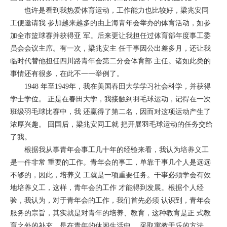
也许是看到我热爱体育运动，工作能力也比较好，梁兆安同
工便邀请我 参加越来越多的由上海青年会举办的体育活动，如参
加全市篮球赛并获得亚 军。后来更让我担任过体育部年度事工委
员会会议主席。有一次，梁兆安主 任干事因公出差多月，还让我
临时代替他担任四川路青年会第二分会体育部 主任。诸如此类的
事情还有很多，在此不一一举例了。
1948 年至1949年，我在美国春田大学学习社会科学，并获得
学士学位。 正是在春田大学，我接触到羽毛球运动，记得在一次
班级羽毛球比赛中，我 还赢得了第二名，因而对这项运动产生了
浓厚兴趣。 回国后，梁兆安同工就 把开展羽毛球运动的任务交给
了我。
根据我从事青年会事工几十年的经验来看，我认为培养义工
是一件非常 重要的工作。青年会的事工，单靠干事几个人是远远
不够的，因此，培养义 工就是一项重要任务。干事必须学会有效
地培养义工，这样，青年会的工作 才能得到发展。根据个人经
验，我认为，对于青年会的工作，我们首先必须 认识到，青年会
服务的宗旨，其实就是对青年的培养、教育，这种教育是正 式教
育之外的补充，是在青年的休闲生活中， 采取寓教于乐的方法，