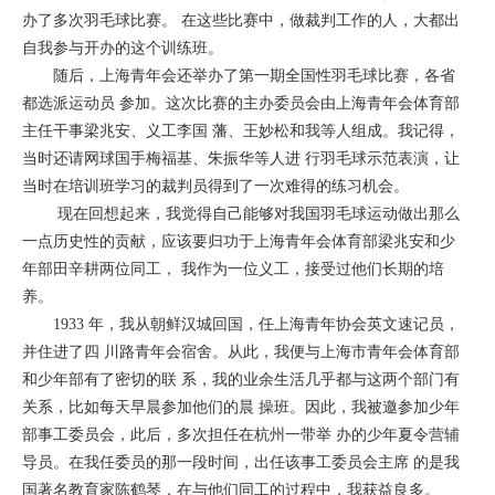
办了多次羽毛球比赛。 在这些比赛中，做裁判工作的人，大都出
自我参与开办的这个训练班。
随后，上海青年会还举办了第一期全国性羽毛球比赛，各省
都选派运动员 参加。这次比赛的主办委员会由上海青年会体育部
主任干事梁兆安、义工李国 藩、王妙松和我等人组成。我记得，
当时还请网球国手梅福基、朱振华等人进 行羽毛球示范表演，让
当时在培训班学习的裁判员得到了一次难得的练习机会。
现在回想起来，我觉得自己能够对我国羽毛球运动做出那么
一点历史性的贡献，应该要归功于上海青年会体育部梁兆安和少
年部田辛耕两位同工， 我作为一位义工，接受过他们长期的培
养。
1933 年，我从朝鲜汉城回国，任上海青年协会英文速记员，
并住进了四 川路青年会宿舍。从此，我便与上海市青年会体育部
和少年部有了密切的联 系，我的业余生活几乎都与这两个部门有
关系，比如每天早晨参加他们的晨 操班。因此，我被邀参加少年
部事工委员会，此后，多次担任在杭州一带举 办的少年夏令营辅
导员。在我任委员的那一段时间，出任该事工委员会主席 的是我
国著名教育家陈鹤琴，在与他们同工的过程中，我获益良多。