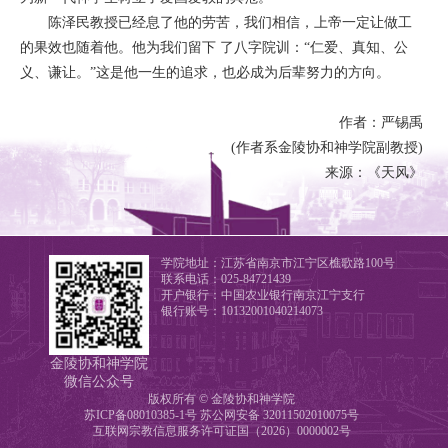
陈泽民教授已经息了他的劳苦，我们相信，上帝一定让做工
的果效也随着他。他为我们留下 了八字院训：“仁爱、真知、公
义、谦让。”这是他一生的追求，也必成为后辈努力的方向。
作者：严锡禹
(作者系金陵协和神学院副教授)
来源：《天风》
学院地址：江苏省南京市江宁区樵歌路100号
联系电话：025-84721439
开户银行：中国农业银行南京江宁支行
银行账号：10132001040214073
金陵协和神学院
微信公众号
版权所有 © 金陵协和神学院
苏ICP备08010385-1号
苏公网安备 32011502010075号
互联网宗教信息服务许可证国（2026）0000002号