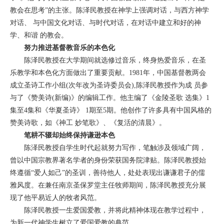
教会在思考”的主张。陈泽民教授在神学上强调对话，与西方神学
对话、 与中国文化对话、与时代对话，在对话中建立和好的神
学、和谐 的教会。
努力推进基督教音乐的本色化
陈泽民教授在大学期间就选修过音乐，终身热爱音乐，在圣
乐教学和本色化方面做出了重要贡献。1981年，中国基督教两会
成立圣诗工作小组(次年改为圣
诗委员会),陈泽民教授作为成 员参
与了《赞美诗(新编)》的
编辑工作。他主编
了《金陵圣歌
选集》
1
集至4集和《华夏圣诗》
1期至5期。他创作了许多具有
中国风格的
赞美诗歌，如《神工
妙笔歌》、《复活的清晨》。
笔耕不辍却始终保持谦逊本色
陈泽民教授自学生时代起就努力写作，笔触涉及领域广阔，
曾以中国宗教界著名学者的身份荣获国务院津贴。陈泽民教授始
终遵循“爱人如己”的圣训，善待他人，处处表现出谦谦君子的儒
雅风度。在兼任南京圣保罗堂主任牧师期间，陈泽民教授充分展
现了他平易近人的牧者风范。
陈泽民教授一生爱国爱教，并将此精神体现在教学过程中，
为新一代神学生树立了爱国爱教的典范。