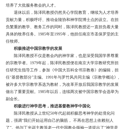
培养了大批服务教会的人才。
退休以后，陈泽民教授仍然
关心学院教育，继续为人才培养
贡献力量，积极呼吁、推动金陵协和神学院博士点的设立。在担
负繁重的教学、教务工作的同时，陈泽民教授还一直担负着大量
具体的牧养任务。1985年至1995年，他担任南京市圣保罗堂的主
任牧师。
积极推进中国宗教学的发展
陈泽民教授不仅是教会内的神学家，也是深受我国学界尊重
的宗教学者。1979年起，陈泽民教授便在南京大学宗教研究所担
任研究生指导工作，参加《中国大百科全书宗教卷》的编辑，担
任“基督教部分”主编。1991年与罗竹风共同主编《宗教学概论》,
被许多大学宗教学系选为教材，为改革开放后我国宗教学的发展
做出了重要贡献。1985年以后，连续两次被中国宗教学会选举为
副会长。
积极进行神学思考，推进基督教神学中国化
陈泽民教授从上世纪50年代起就积极思考神学的处境化问
题，
强调
“我们开始运用自己的脑筋， 不再在思想上依赖别人
了”。他与丁光训主教等老一代中国教会领袖一道提出了“神学是