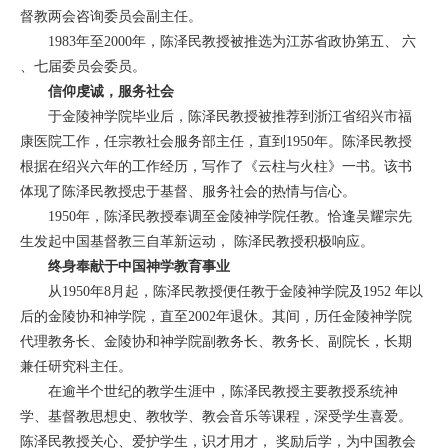
督教两会咨询委员会副主任。
1983年至2000年，陈泽民教授被推选为江苏省政协第五、 六
、七届委员会委员。
信仰虔诚，服务社会
于金陵神学院毕业后，陈泽民教授被推荐到浙江省绍兴市福
康医院工作，任宗教社会服务部主任，直到1950年。陈泽民教授
根据在绍兴六年的工作经历，写作了《云柱与火柱》一书。该书
体现了陈泽民教授忠于基督、服务社会的热情与信心。
1950年，陈泽民教授奉调至金陵神学院任教。恰逢吴耀宗先
生发起中国基督教三自革新运动， 陈泽民教授积极响应。
终身奉献于中国神学教育事业
从1950年8月起，陈泽民教授便任教于金陵神学院及1952 年以
后的金陵协和神学院，直至2002年退休。其间，历任金陵神学院
代理教务长、金陵协和神学院副教务长、教务长、副院长，长期
兼任研究科主任。
在逾半个世纪的教学生涯中，陈泽民教授主要教授系统神
学、基督教思想史、教牧学、教会音乐等课程，深受学生喜爱。
陈泽民教授关心、爱护学生，识才用才， 奖励后学，为中国教会