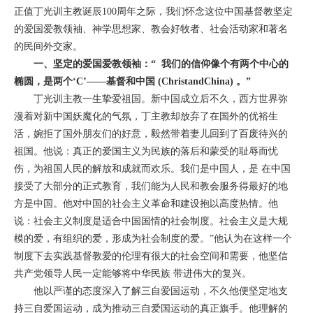
正值丁光训主教诞辰100周年之际，我们怀念这位中国基督教坚定
的爱国爱教领袖、神学思想家、教会好牧者、社会活动家和著名
的民间外交家。
一、坚定的爱国爱教领袖：“ 我们的信仰像个有两个中心的
椭圆，是两个‘C’——基督和中国 (ChristandChina) 。”
丁光训主教一生挚爱祖国。新中国成立后不久，西方世界弥
漫着对新中国妖魔化的气氛，丁主教却放弃了在国外的优裕生
活，婉拒了国外朋友们的好意，毅然带着妻儿回到了百废待兴的
祖国。他说：真正的爱国主义为民族的落后和蒙受的耻辱而忧
伤，为祖国人民的解放和成就而欢乐。我们是中国人，是 在中国
接受了大部分的正式教育，我们能为人民和教会服务得最好的地
方是中国。他对中国的社会主义革命和建设抱以高度热情。他
说：社会主义制度是适合中国国情的社会制度。社会主义是大规
模的爱，有组织的爱，形成为社会制度的爱。”他认为在这样一个
制度下去实践基督教爱的伦理有很大的社会空间和需要，他坚信
共产党领导人民一定能够将中华民族 带进伟大的复兴。
他以严谨的态度深入了解三自爱国运动，不久他便坚定地支
持三自爱国运动，成为推动三自爱国运动的真正旗手。他理解的