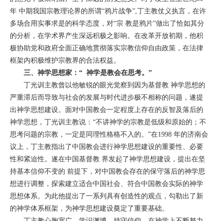
年 中期我国宗教理论界的所谓“鸦片战争”,丁主教仗义执言，在许
多场合用实事求是的科学态度，对“宗 教是鸦片”做出了恰如其分
的分析，在学术界产生深远积极之影响。在改革开放初期，他积
极协助党和政府全面正确地贯彻落实宗教信仰自由政策，在法律
框架内积极维护宗教界的合法权益。
三、神学思想家：“ 神学是教会在思考。”
丁光训主教曾以他敏锐的眼光觉察到因为基督教 神学思想的
严重滞后而导致与社会的发展与时代进步极不相称的问题，遂提
出神学思想建设。面对中国教会一定程度上存在的反智及落后的
神学思想，丁光训主教说：“不讲神学的宗教是低级和原始的；不
思考问题的宗教，一定是同理性格格不入的。”在1998 年的济南会
议上，丁主教指出了中国教会进行神学思想建设的重要性、必要
性和紧迫性。遂在中国基督教 界发起了神学思想建设，提出在坚
持基本信仰不变的 前提下，对中国教会存在的保守落后的神学思
想进行调整，探索建立适合中国社会、符合中国教会实际的神学
思想体系。为此他提出了一系列具有创造性的观点，勾勒出了新
的神学体系框架，为神学思想建设奠定了重要基础。
丁主教心胸宽广、学识渊博、持守信仰，在神学上不断努力