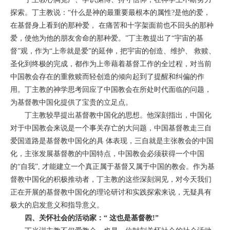
探索。丁主教说：“什么是神的最重要最根本的属性?是他的爱，
在基督身上看到的那种爱， 在痛苦和十字架面前也不回头的那种
爱，使他为他的朋友舍命的那种爱。”丁主教提出了“宇宙的基
督”观，作为“上帝就是爱”的延伸，把宇宙的创造、维护、 救赎、
圣化到终极的完成，都作为上帝藉着基督工作的全过程，对当前
中国教会存在的重救赎而轻创造的倾向起到了提醒和纠偏的作
用。丁主教的神学思考回应了中国教会在所处时代面临的问题，
为基督教中国化提供了宝贵的立足点。
丁主教较早提出基督教中国化的思想。他深刻指出，中国化
对于中国教会来说是一个事关存亡的大问题，中国基督教走三自
爱国道路是基督教中国化的具 体表现，三自就是主张教会的中国
化，主张发展基督教的中国特点，中国教会必须获得一个中国
的“自我”, 才能建立一个真正属于基督又属于中国的教会。作为基
督教中国化的积极推动者，丁主教的这些深刻洞见，对今天我们
正在开展的基督教中国化的理论研讨和实践探索来说，无疑具有
极大的启发意义和指导意义。
四、关怀社会的活动家：“ 这也是基督教!”