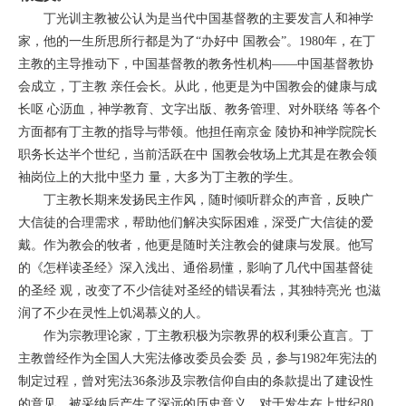
丁光训主教被公认为是当代中国基督教的主要发言人和神学
家，他的一生所思所行都是为了“办好中 国教会”。1980年，在丁
主教的主导推动下，中国基督教的教务性机构——中国基督教协
会成立，丁主教 亲任会长。从此，他更是为中国教会的健康与成
长呕 心沥血，神学教育、文字出版、教务管理、对外联络 等各个
方面都有丁主教的指导与带领。他担任南京金 陵协和神学院院长
职务长达半个世纪，当前活跃在中 国教会牧场上尤其是在教会领
袖岗位上的大批中坚力 量，大多为丁主教的学生。
丁主教长期来发扬民主作风，随时倾听群众的声音，反映广
大信徒的合理需求，帮助他们解决实际困难，深受广大信徒的爱
戴。作为教会的牧者，他更是随时关注教会的健康与发展。他写
的《怎样读圣经》深入浅出、通俗易懂，影响了几代中国基督徒
的圣经 观，改变了不少信徒对圣经的错误看法，其独特亮光 也滋
润了不少在灵性上饥渴慕义的人。
作为宗教理论家，丁主教积极为宗教界的权利秉公直言。丁
主教曾经作为全国人大宪法修改委员会委 员，参与1982年宪法的
制定过程，曾对宪法36条涉及宗教信仰自由的条款提出了建设性
的意见，被采纳后产生了深远的历史意义。对于发生在上世纪80