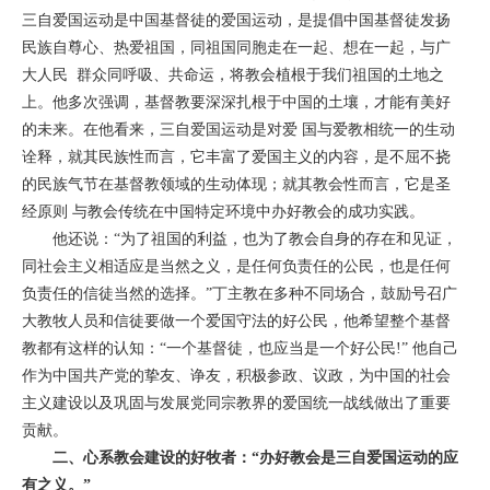
三自爱国运动是中国基督徒的爱国运动，是提倡中国基督徒发扬
民族自尊心、热爱祖国，同祖国同胞走在一起、想在一起，与广
大人民 群众同呼吸、共命运，将教会植根于我们祖国的土地之
上。他多次强调，基督教要深深扎根于中国的土壤，才能有美好
的未来。在他看来，三自爱国运动是对爱 国与爱教相统一的生动
诠释，就其民族性而言，它丰富了爱国主义的内容，是不屈不挠
的民族气节在基督教领域的生动体现；就其教会性而言，它是圣
经原则 与教会传统在中国特定环境中办好教会的成功实践。
他还说：“为了祖国的利益，也为了教会自身的存在和见证，
同社会主义相适应是当然之义，是任何负责任的公民，也是任何
负责任的信徒当然的选择。”丁主教在多种不同场合，鼓励号召广
大教牧人员和信徒要做一个爱国守法的好公民，他希望整个基督
教都有这样的认知：“一个基督徒，也应当是一个好公民!” 他自己
作为中国共产党的挚友、诤友，积极参政、议政，为中国的社会
主义建设以及巩固与发展党同宗教界的爱国统一战线做出了重要
贡献。
二、心系教会建设的好牧者：“办好教会是
三自爱国运动的应
有之义。
”