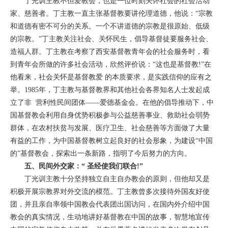
丁光训主教不但爱教会，也是一位时刻关怀社会的社会活动
家、慈善者。丁主教一直主张基督教要讲伦理道德，他说：“宗教
和道德有密不可分的关系。一个不讲道德的宗教是很原始、低级
的宗教。”丁主教关注社会、关怀民生，倡导基督徒要服务社会、
造福人群。丁主教在考察了西安基督教青年会的社会服务时，看
到青年会所做的许多社会活动，欣然评价说：“这也是基督教!”在
他看来，社会关怀是基督教爱 的本质要求，是实践信仰的应有之
举。1985年，丁主教与基督教界和其他社会各界知名人士发起成
立了非 营利性民间团体——爱德基金会。在他的倡导推动下，中
国基督教会利用自身优势积极参与公益慈善事业、救助社会弱势
群体，在农村扶贫与发展、医疗卫生、社会慈善等方面做了大量
有益的工作，为中国基督教树立起良好的社会形象，为建设“中国
的”基督教会，探索出一条新路，指明了今后努力的方向。
五、民间外交家：“ 圣经使我们联合!”
丁光训主教十分坚持独立自主自办教会的原则，但他却又是
积极开展宗教界对外交流的模范。丁主教曾多次接待外国友好使
团，并且亲自率领中国教会代表团出国访问，在国内外介绍中国
教会的真实情况，生动地讲好基督教在中国的故事，智慧地宣传