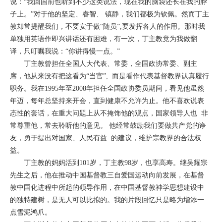
说：“我回国前也听到不少这类说法，现在我的脑袋还长在我的脖
子上。”对于他的坚定、睿智、 镇静，我们都极为钦佩。然而丁主
教却常提醒我们，不要安于做“随员”,要发挥各人的作用。那时我
单独用英语作即兴讲话还有困难，有一次，丁主教竟为我做翻
译，只叮嘱我说：“你讲得慢一点。”
丁主教曾担任全国人大代表、常委，全国政协常委、副主
席，他从来没有把这看为“当官”, 而是看作代表基督教界认真履行
职务。我在1995年至2008年担任全国政协委员期间，看见他虽然
年迈，每年总坚持来开会，直到健康不允许为止。他不喜欢说表
态性的套话，在重大问题上从不掩饰他的观点，国家领导人也 非
常尊重他，常去聆听他的意见。 他经常鼓励我们要做共产党的诤
友，勇于提出对国家、人民有益 的建议，维护宗教界的合法权
益。
丁主教的妈妈活到101岁，丁主教98岁，也享高寿。继吴耀宗
先生之后，他在推动中国基督教三自爱国运动向前发展，在基督
教中国化进程中所起的领导作用，在中国基督教神学思想建设中
的独特建树，是无人可以比拟的。我的片段回忆只是略为增添一
点雪泥鸿爪。