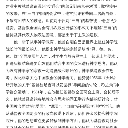
建业主教就曾邀请温州“交通会”的弟兄到南京去对话，取得较好
的效果。在“三自”内部的会议中，他常批评有些同工居高自傲，
不够有团结人的诚意。即使对于反对“三自”的基督徒，他也很少
谴责。基督教全国两会有几次以公开信的形式向不理解“三自”的
信徒及其代表人物表达善意，都是出于丁主教的建议。
他一辈子从事神学教育，他曾自嘲自己是世界上担任神学院
院长时间最长的人。他提出神学院的宗旨是培养“灵、德、智、
体、群”全面发展的人才，对学生当然有灵性上、知识上的要求，
但是归根结底是要启发他们结合中国的实际进行神学思考。他认
为没有神学家的宗教一定是低级和原始的，神学就是教会在思
考，因此非常关心中国教会的神学走向。他赞扬1956年《天风》
所开展的关于“基督徒是否可以爱世界”等问题的讨论，称之为“神
学群众运动”。1981年，在他担任基督教全国两会主席、会长后不
久，他就曾经邀约各地教会有思考的同工举行内部的研讨会，对
中国教会面对的“爱国”、“属灵”、“自由”等问题进行神学讨论。他
从基督教全国两会的行政岗位退下以后，仍担任金陵协和神学院
院长，他的思想重点更多转移到神学方面，他认为基督教对社会
主义社会的适应，最根本的是神学思想上的适应，1998年他提出