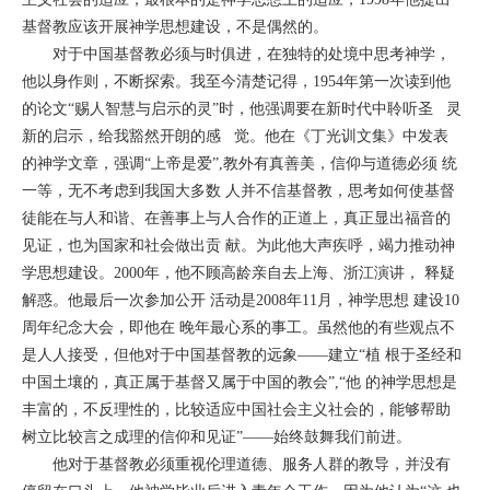
基督教应该开展神学思想建设，不是偶然的。
对于中国基督教必须与时俱进，在独特的处境中思考神学，
他以身作则，不断探索。我至今清楚记得，1954年第一次读到他
的论文“赐人智慧与启示的灵”时，他强调要在新时代中聆听圣 灵
新的启示，给我豁然开朗的感 觉。他在《丁光训文集》中发表
的神学文章，强调“上帝是爱”,教外有真善美，信仰与道德必须 统
一等，无不考虑到我国大多数 人并不信基督教，思考如何使基督
徒能在与人和谐、在善事上与人合作的正道上，真正显出福音的
见证，也为国家和社会做出贡 献。为此他大声疾呼，竭力推动神
学思想建设。2000年，他不顾高龄亲自去上海、浙江演讲， 释疑
解惑。他最后一次参加公开 活动是2008年11月，神学思想 建设10
周年纪念大会，即他在 晚年最心系的事工。虽然他的有些观点不
是人人接受，但他对于中国基督教的远象——建立“植 根于圣经和
中国土壤的，真正属于基督又属于中国的教会”,“他 的神学思想是
丰富的，不反理性的，比较适应中国社会主义社会的，能够帮助
树立比较言之成理的信仰和见证”——始终鼓舞我们前进。
他对于基督教必须重视伦理道德、服务人群的教导，并没有