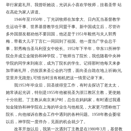
举行家庭礼拜。我曾听她说，光训从小喜欢学牧师，挂着圣带 站
在高处为家人讲道。
1946年至1950年，丁光训牧师在加拿大、日内瓦当基督教学
生运动干事、世界基督教学生同盟干事。新中国成立后，尽管许
多外国朋友都劝他不要回国，他还是于1951年毅然与夫人郭秀
梅，带着大儿子丁言仁一同回到了祖国。他一度当广学会总干
事，郭秀梅当圣马利亚女中校长。1952年下半年，华东11所神学
院合并成立金陵协和神学院，丁牧师当了院长，我也随着中央神
学院的同学来到南京，成为丁院长的学生。记得那时他每天来参
加早祷礼拜，仍按原来圣公会的习惯，面向圣台跪在地上祈祷(礼
堂里并无跪垫),可惜当时没有相机把这一情景记录下来。
我1953年毕业后，回圣彼得堂工作，有时去探访丁老太太，
她常谈起光训，特别是1955年他被祝圣为浙江教区主教，更使她
十分欣慰。丁主教从南京来沪时，总住在妈妈家，有时通过我通
知金陵协和神学院在上海的毕业生与他相见，大家更习惯称他丁
院长，向他倾诉在教会工作中遇到的各种问题。1958年教会萎缩
以后，神学院一度停办，见面的机会就少了。
改革开放以后，我第一次遇到丁主教是在1980年3月，基督教