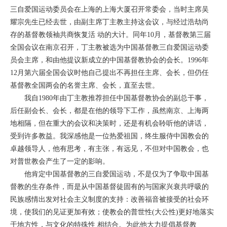
三自爱国运动委员会在上海的上海大厦召开常委会，当时主席吴
耀宗先生已经去世，由副主席丁主教主持这会议，与经过浩劫尚
存的基督教领袖共商恢复活 动的大计。同年10月，基督教第三届
全国会议在南京召开，丁主教被选为中国基督教三自爱国运动委
员会主席，和由他提议新成立的中国基督教协会的会长。1996年
12月第六届全国会议时他自己提出不再担任主席、会长，但仍任
基督教全国两会的名誉主席、会长，直至去世。
我自1980年由丁主教推荐担任中国基督教协会的副总干事，
后任副会长、会长，都是在他的领导下工作，虽然南京、上海两
地相隔，但在重大的会议和决策时，还是有机会聆听他的讲话，
受到许多教益。我深感他是一位热爱祖国，终生服侍中国教会的
卓越领导人，他有思考，有主张，有远见，不但对中国教会，也
对普世教会产生了一定的影响。
他肯定中国基督教的三自爱国运动，不是仅为了争取中国基
督教的生存条件，而是从中国基督徒固有的与国家兴衰共呼吸的
民族感情出发对社会主义制度的支持：改善福音被接受的社会环
境，使我们的见证更加有效；使教会的普世性(大公性)更好地落实
于地方性，与文化的特殊性 相结合。为此他大力提倡基督教