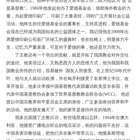
停留在口头上。他神学毕业后进入青年会工作，因为他认为“这 也
是基督教”。1986年他发起创办了爱德基金会，借助海外教会的力
量，办起爱德印刷厂， 印刷了大量圣经，同时广泛开展社会公益
活动。他终生担任爱德基金会的董事长，主持其进程，爱德基金
会现在已经成为我国知名的公益团体之一。我记得他在2008年出
席爱德印刷公司新厂区竣工的盛典时，坐在轮椅上，明显体力不
支，记忆力严重衰退，可是对于爱德的事，他还是尽力而为。
丁主教还有一个突出的贡献，就是开拓了我国教会对外交往
的途径。他英语过人，又熟悉西方人的思维方式，他为我国和我
国教会所作的介绍，容易被外 国友人所接受。在上世纪50年代中
叶，他与夫人就出访欧洲，并在匈牙利接受了名誉博士学位。改
革开放后，他多次率领中国基督教代表团遍访欧美亚非各国，并
代表中国基督教协会参加了世界基督教教会联合会(WCC)。 他还
曾以中国宗教界和平委员会主席的身份，广泛参加推动世界和平
的活动。他的朋友遍天下，他的家常是接待外宾的场所。
我多次跟随丁主教出访，有些场景难以忘怀。1984年在澳大
利亚，他接受广播电台听众的电话采访，有的问题很不友好，说
中国杀害宗教信徒，把他们关在集中营里云云。他慢条斯理地