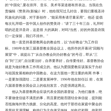
的“中国化”,要在崇拜、音乐、美术等渠道都有所表达。当我在负
责编辑《赞美诗(新编)》时，他给我写过几封信，要我们重视圣诗
民族化的问题，对于新创作，“能采用务请尽量采用”。他还 提倡
每次礼拜唱一首中国人创作的赞美诗：“讲了三十年三自，礼拜时
唱的还是洋圣诗，这是很 大的讽刺，对吗?当然，好的外国圣诗我
们一定保留，我们不排外。”
他一直坚持基督教两会的教会性，以“办好教会”为工作目
标。1980年在第三届基督教全国会议上，他所作的开幕词“回顾与
展望”中，就提出了“从自办教会到办好教会”的号召，即从“三
自”到“三好”,自治要治好，自养要养好，自传要传好。基督教协会
就是为做好教务工作而成立的。他认为爱国爱教应该落实于办好
与祖国发展相称的中国教会。在这方面他一贯注重的有两 件事：
一是要加强团结，二是要发展神学。1996年他在卸任以 前，在第
六届基督教全国会议上的临别发言，仍是强调这两点。
他认为基督教两会应该代表全国的基督徒，为他们服务，绝
不要做使信徒不满意的事，而且要把能否团结全体信徒，提到能
否抵御海外势力挑拨、分化的高度。他对于那些在家庭中聚会的
基督徒充满理解，称他们为主内弟兄姊妹。80年代初期，他和郑