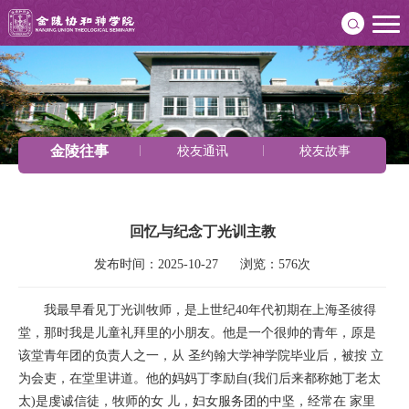
金陵往事
校友通讯
校友故事
回忆与纪念丁光训主教
发布时间：2025-10-27      浏览：576次
我最早看见丁光训牧师，是上世纪40年代初期在上海圣彼得
堂，那时我是儿童礼拜里的小朋友。他是一个很帅的青年，原是
该堂青年团的负责人之一，从 圣约翰大学神学院毕业后，被按 立
为会吏，在堂里讲道。他的妈妈丁李励自(我们后来都称她丁老太
太)是虔诚信徒，牧师的女 儿，妇女服务团的中坚，经常在 家里