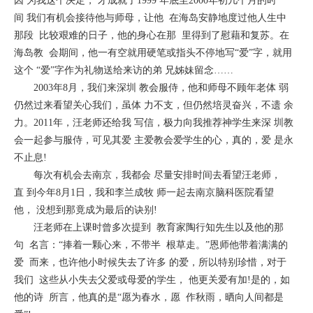
因 为我这个决定， 才成就了1999 年底至2000年初几个月的时
间 我们有机会接待他与师母，让他 在海岛安静地度过他人生中
那段 比较艰难的日子，他的身心在那 里得到了慰藉和复苏。在
海岛教 会期间，他一有空就用硬笔或指头不停地写“爱”字，就用
这个 “爱”字作为礼物送给来访的弟 兄姊妹留念……
2003年8月，我们来深圳 教会服侍，他和师母不顾年老体 弱
仍然过来看望关心我们，虽体 力不支，但仍然培灵奋兴，不遗 余
力。2011年，汪老师还给我 写信，极力向我推荐神学生来深 圳教
会一起参与服侍，可见其爱 主爱教会爱学生的心，真的，爱 是永
不止息!
每次有机会去南京，我都会 尽量安排时间去看望汪老师，
直 到今年8月1日，我和李兰成牧 师一起去南京脑科医院看望
他， 没想到那竟成为最后的诀别!
汪老师在上课时曾多次提到 教育家陶行知先生以及他的那
句 名言：“捧着一颗心来，不带半 根草走。”恩师他带着满满的
爱 而来，也许他小时候失去了许多 的爱，所以特别珍惜，对于
我们 这些从小失去父爱或母爱的学生， 他更关爱有加!是的，如
他的诗 所言，他真的是“愿为春水，愿 作秋雨，晒向人间都是