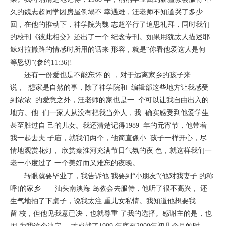
久的魏志超同学因房屋倒塌不 幸遇难，汪老师不知道哭了多少
回，在他的推动下，神学院为魏 志超举行了追思礼拜，同时我们
的校刊《彼此相交》还出了一个 纪念专刊。如果用犹太人描述耶
稣对拉撒路的情感时所用的话来 形容，就是“你看他爱这人是何
等恳切”(参约11:36)!
还有一份爱也是不能忘怀 的 ，对于远离家乡的孩子来
说， 想家是自然的事，除了神学院和 编辑部这些地方让我感受
到浓浓 的爱意之外，汪老师的家也是一 个可以让我自由出入的
地方。他 们一家人从没有把我当外人，我 确实感受到他爱学生
甚至胜过自 己的儿女。我还清楚记得1989 年的元宵节，他带着
我一起去夫 子庙，就我们两个，他简直像小 孩子一样开心，尽
情地观赏花灯， 欣赏秦淮河充满节日气氛的夜 色，就这样我们一
老一小度过了 一个美好而又难忘的夜晚。
转眼就要毕业了，我告诉他 我要到“小朋友”(他对我妻子 的称
呼)的家乡——汕头南澳海 岛教会去服侍，他听了很不高兴， 还
生气地拍了下桌子，说我太注 重儿女私情。我知道他想要我
留 校，但他见我意已决，也就尊重 了我的选择。感谢主的是，也