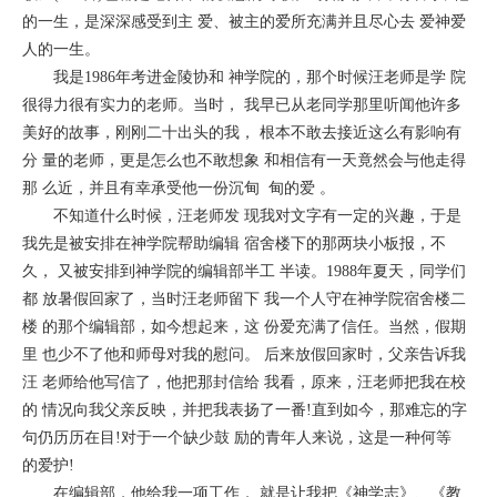
的一生，是深深感受到主 爱、被主的爱所充满并且尽心去 爱神爱
人的一生。
我是1986年考进金陵协和 神学院的，那个时候汪老师是学 院
很得力很有实力的老师。当时， 我早已从老同学那里听闻他许多
美好的故事，刚刚二十出头的我， 根本不敢去接近这么有影响有
分 量的老师，更是怎么也不敢想象 和相信有一天竟然会与他走得
那 么近，并且有幸承受他一份沉甸 甸的爱 。
不知道什么时候，汪老师发 现我对文字有一定的兴趣，于是
我先是被安排在神学院帮助编辑 宿舍楼下的那两块小板报，不
久， 又被安排到神学院的编辑部半工 半读。1988年夏天，同学们
都 放暑假回家了，当时汪老师留下 我一个人守在神学院宿舍楼二
楼 的那个编辑部，如今想起来，这 份爱充满了信任。当然，假期
里 也少不了他和师母对我的慰问。 后来放假回家时，父亲告诉我
汪 老师给他写信了，他把那封信给 我看，原来，汪老师把我在校
的 情况向我父亲反映，并把我表扬了一番!直到如今，那难忘的字
句仍历历在目!对于一个缺少鼓 励的青年人来说，这是一种何等
的爱护!
在编辑部，他给我一项工作， 就是让我把《神学志》、《教