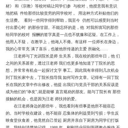
材》 和《宗教》等校对稿让同学们参 与校对，他授意我有意识
地把稿 件给那些比较贫穷的同学校对， 用这种方式补贴他们的
生活费。 看到一些同学得到帮助，我至今 仍然可以感受到当时
付出爱心时 的那份甘甜。不能忘怀的是，他 对我所填写的那些
给同学的校对 报酬的签字真是一点也不犹豫和迟疑。在工作上，
他用人不疑， 在教学上，他诲人不倦。有这样 一位师长在身边，
我的心常常充 满了喜乐，也被他所传递的主爱 所融化……
汪老师与丁光训院长是师 生关系，我在校的那些年日，他 们
之间的关系甚密，透过汪老师 我们也更多地知道了丁院长的思
想，并常常有机会一起探讨文字 事工。因此我有幸得到几次机会
到丁院长家中去，丁院长指导我 如何写作文章。记得有一回丁院
长在我的文章中作出修改，他提 出我们与党员干部的关系应该是
成为他们的“诤友”,就是能够 直言规劝的朋友。能与丁院长有 那些
接触的机会，也是因为汪老 师扶持的爱。
在汪老师身边的那些年， 我也看到有些事是他所不能容忍
的。当时学校在建设，他不能容 忍集体的利益受到亏损；学生反
映食堂伙食差，他竟然自己管起 厨房并亲自下厨房为同学们打饭
菜。我特别清楚地记得，1988 年，刚刚毕业回到新疆教会服侍 不