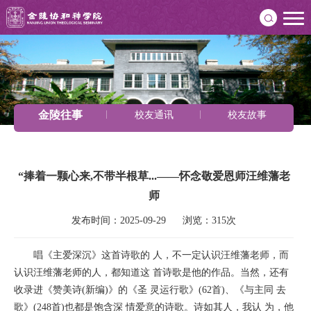
金陵往事
校友通讯
校友故事
“捧着一颗心来,不带半根草...——怀念敬爱恩师汪维藩老
师
发布时间：2025-09-29      浏览：315次
唱《主爱深沉》这首诗歌的 人，不一定认识汪维藩老师，而
认识汪维藩老师的人，都知道这 首诗歌是他的作品。当然，还有
收录进《赞美诗(新编)》的《圣 灵运行歌》(62首)、《与主同 去
歌》(248首)也都是饱含深 情爱意的诗歌。诗如其人，我认 为，他