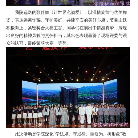
我院选送的歌伴舞《让世界充满爱》，以温情旋律与优美舞
姿，表达远离诈骗、守护美好、共建平安的美好心愿，节目主题
积极向上，紧密契合大赛主旨。同学们在演出中情感真挚，展现
出良好的精神风貌与责任担当，其出色表现赢得了现场评委与观
众的认可，最终荣获大赛一等奖。
此次活动是学院深化“学法规、守戒律、重修为、树形象”教