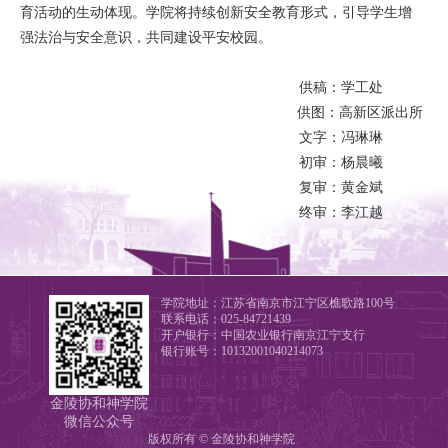
育活动的生动体现。学院将持续创新安全教育形式，引导学生增
强法治与安全意识，共同建设平安校园。
供稿：学工处
供图：高新区派出所
文字：冯琳琳
初审：杨晨曦
复审：黄金斌
终审：李江越
学院地址：江苏省南京市江宁区樵歌路100号
联系电话：025-84721439
开户银行：中国农业银行南京江宁支行
银行账号：10132001040214073
金陵协和神学院
微信公众号
版权所有 © 金陵协和神学院