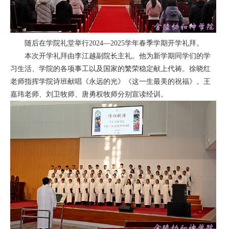
随后在学院礼堂举行2024—2025学年春季学期开学礼拜。
本次开学礼拜由李江越副院长主礼。他为新学期同学们的学
习生活、学院的各项事工以及国家的繁荣稳定献上代祷。徐晓红
老师指挥学院诗班献唱《永远的光》《这一生最美的祝福》。王
嘉玮老师、刘卫牧师、唐勇权牧师分别宣读经训。