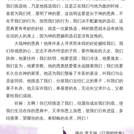
我们拣选他，乃是他拣选我们，且是正在我们与他为敌的时候，
基督为我们死，显明了神的爱。这说明这爱是出于神的恩典，不
在乎我们的行为。按照我们的行为，我们决不配蒙他的选召。这
恩典更有奇妙的好处，就是一次蒙拣选，神的救恩就永远有效地
在信的人的身上，因为神的恩赐和选召是没有反悔的。
大哉神的恩典！他将许多人寻求而未得的好处赐给我们。我
们存感恩的心，定志不再作悖逆的子民，要作顺命的儿女。我们
跌倒，他要扶持；我们软弱，他要坚固；我们冷淡，他要激发；
我们妄为，他要管教。他的恩惠慈爱要永远随着我们；我们也要
长久住在神的家里。他还为我们预备了丰富的基业，叫我们与众
圣徒同得。他拣选了我们，分派我们去结仁义的果子，叫我们的
果子长存。他又应许我们，奉基督的名，无论向父求什么，父都
要给我们成就。
祈祷：主啊！你已经拣选了我们，但愿你成全我们到底，使
我们生活在你的恩典中。又求你恩上加恩，使我们日有进益，多
结善果，荣耀你的名。奉耶稣的名求，阿们！
摘自:李天禄《日用的饮食》