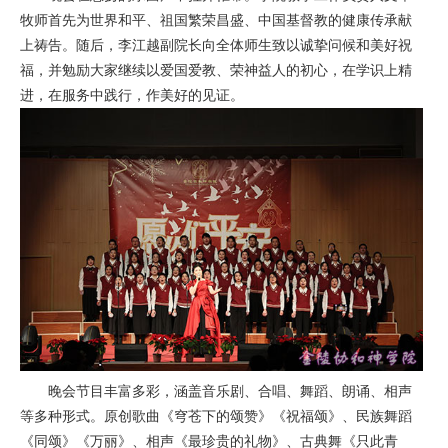
牧师首先为世界和平、祖国繁荣昌盛、中国基督教的健康传承献
上祷告。随后，李江越副院长向全体师生致以诚挚问候和美好祝
福，并勉励大家继续以爱国爱教、荣神益人的初心，在学识上精
进，在服务中践行，作美好的见证。
晚会节目丰富多彩，涵盖音乐剧、合唱、舞蹈、朗诵、相声
等多种形式。原创歌曲《穹苍下的颂赞》《祝福颂》、民族舞蹈
《同颂》《万丽》、相声《最珍贵的礼物》、古典舞《只此青