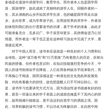
多德是在漫游中讲授学问，教育学生。而作者本人也是因学而
游，因游增学，故此成就了其独特的游学人生。回顾作者的一
生，其从湖南的山乡开始其求学生涯，也的确是因学而走出故
乡、走向世界，成为学界游子的。在周游世界的求学中，作者深
刻体悟到我们的出行需要读书的功课，基于学术的准备，由此才
可能准备充分，见多识广。学子虽苦却更乐，其拼搏奋进乃心甘
情愿。而作者这一辈子也正是在这种研习游走中完成了大半，逐
渐接近尾声。
对于中国人而言，读书本应该就是一种良好的个人习惯和社
会传统。这种“读万卷书”和“行万里路”乃有着悠久的历史，折射出
民族的骄傲。但作者也意识到，在知识技能激烈竞争的今天，中
国人的读书热情似乎在降低，人们在用各种娱乐手段来取代，而
不再痴心于阅读，因而深感这是一种潜在的文化危机和发展危
险，对此有着极大的担忧，故也想提醒人们不可掉以轻心。但
是，读书学习也要讲究方式方法，因为强迫性读书很难有好的结
果，甚至一些逼出来的学子表面上的成就也掩盖不了其内心的排
拒，故而很难行稳致远，更不说达到自觉学习的洒脱之境。因
此，培养积极的读书习惯，不以功名为终极目的，在自然中阅