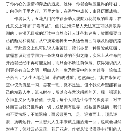
了你内心的激情和奔放的遐思。这样，你就会响应世界的呼召，
走向你的千里之行、万里之旅，在游学中成长，由经历而成熟。
作者认为，五花八门的书籍会助人观察万花筒般的世界，在
此意义上可谓“开卷有益”。但书之海洋是人无法真正可以拥浪弄
潮的，在漫无目标的泛读中自然会让人迷茫和迷失，故而需要自
己的甄别和觉醒，从中摸索选择出一条适合自己阅读及励志的路
径。于此意义上也可以说人生苦短，读书亦是一种冒险或狂赌，
故需意识到游学同为一条终身跋涉的不归之路，实际上从生命的
开始就已经不再可能返回，而只会不断往前伸展。获得知识的人
则更会有自知之明，明白人的一生乃世界中的匆匆过客，恰如庄
子所言，“人生天地之间，若白驹过隙，忽然而已。”其在永恒时
空中仅为流星一闪、昙花一现，微不足道。但个我总希望能有自
己的精彩人生，流光时存，所以会在意这瞬间的闪、现，强调其
永恒意义及无限价值。于是，每个人都是生命中的孤勇者，对主
体而言自我乃世界的一切，或是拥有世界、或被世界蹂躏，我们
都不要怯场，不能退缩，而必须勇气十足、迎难而上，顶风逆
浪、扬帆远行。一旦想到人生本来就是潇洒走一回，也就会坦然
对待了，笑对云起云落、花开花谢。作者从读书漫游中得到的人