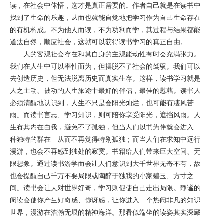
读，在社会中体悟，这才是真正需要的。作者自己就是在读书中
找到了生命的乐趣，从而也就能自觉地把学习作为自己生命存在
的有机构成。不为他人而读，不为功利而学，其过程与结果都能
道法自然，顺应社会，这就可以获得读书学习的真正自由。
人的客观社会存在和其自身的主观能动性有时会充满张力。
我们在人生中可以率性而为，但摆脱不了社会的驾驭。我们可以
去创造历史，但无法脱离历史而真实生存。这样，读书学习就是
人之主动、被动的人生旅途中最好的伴侣，最佳的慰藉。读书人
必须清醒地认识到，人生不只是会阳光灿烂，也可能有凄风苦
雨。而读书言志、学习知识，则可陪你享受阳光，遮挡风雨。人
生有其内在自我，避免不了孤独，但当人们以书为伴就会进入一
种独特的群在，从而不再觉得特别孤独；而当人们在求知中远行
漫游，也会不再感到独处的寂寞。书籍给人们带来巨大空间、无
限想象。通过读书游学而会让人们意识到大千世界无奇不有，故
也会提醒自己千万不要局限或陶醉于独我的小家碧玉、方寸之
间。读书会让人对世界好奇，学习则促使自己走出局限。静谧的
阅读会使你产生好奇感、惊讶感，让你进入一个热闹非凡的知识
世界，漫游在浩瀚无垠的精神海洋。那看似端坐的读姿其实深藏