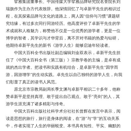
擘雅集团董事长、中国传媒大学擘雅品牌研究院名誉院长刘
瑞旗作为主办方代表致辞。他深情回忆了与卓新平先生的相识过
程，在其探索品牌与文化的道路上，两人因“信仰与习惯”课题研
究结缘，有过多次同行同游经历。他高度评价了卓新平先生的学
术成就和人格魅力，称赞他不仅是一位优秀的游学者，更是一位
博学的智者，其学识与才华背后，离不开对书籍的热爱与钻研，
他期待卓新平先生的新书《游学人生》能够启迪年轻读者。
中国大百科全书出版社副总编辑刘金双表示，卓新平先生担
任了《中国大百科全书（第三版）》宗教学卷的主编，是卓有成
就的杰出学者。把读书和实践有机结合，是卓新平先生“因学而
游，因游增学”的生动实践。卓先生以自己独特的游学人生，向我
们彰显了真正的读书人风范。
原北京市宗教局副局长季文渊与卓新平相识二十多年，他称
赞卓新平是坚持真理、敢于提出自己观点、敢于“亮剑”的人，其
游学生涯充满了诸多精彩与传奇。
中国大百科出版社社科学术分社社长曾辉在发言中表示，阅
读是思想的旅行，旅行是身体的阅读，在“游”与“学”的互动关系
中，作者实现了人生的华丽蜕变。本书具有知性、平实、幽默的