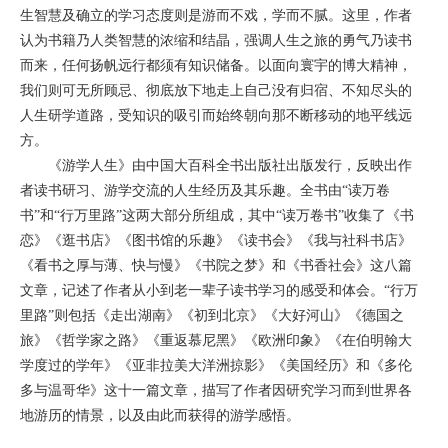
生智慧及确立的学习态度则是游而不戏，学而不腻。这里，作者
认为书籍乃人类智慧的浓缩和结晶，强调人生之旅的勇气乃读书
而来，任何扬帆远行都须有知识储备。以面向寰宇的博大精神，
我们则可无所顾忌、彻底放下地走上自己没有归宿、不知尽头的
人生研学道路，受知识的吸引而始终朝向那不断移动的地平线远
方。
《游学人生》由中国大百科全书出版社出版发行，反映出作
者读书研习、游学交流的人生经历及其乐趣。全书由
“读万卷
书”和“行万里路”这两大部分所组成，其中“读万卷书”收集了《书
恋》《逛书店》《图书馆的乐趣》《读书会》《我与社科书店》
《看书之厚与薄、快与慢》《书院之梦》和《书香社会》这八篇
文章，记述了作者从小到老一辈子读书学习的感受和体会。“行万
里路”则包括《走出湖南》《初到北京》《大好河山》《德国之
旅》《哲学家之路》《重返慕尼黑》《欧洲印象》《在伯明翰大
学度过的学年》《亚非拉美大洋洲掠影》《美国经历》和《多伦
多与温哥华》这十一篇文章，描写了作者因研究学习而到世界各
地游历的情景，以及由此而获得的游学感悟。