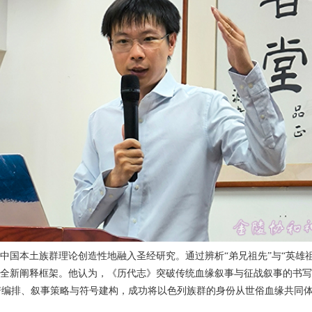
等中国本土族群理论创造性地融入圣经研究。通过辨析“弟兄祖先”与“英雄
一全新阐释框架。他认为，《历代志》突破传统血缘叙事与征战叙事的书
谱编排、叙事策略与符号建构，成功将以色列族群的身份从世俗血缘共同