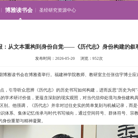
博雅读书会
圣经研究资源中心
报：从文本重构到身份自觉——《历代志》身份构建的叙
发布时间：2026-05-20      浏览：952次
十六期博雅读书会在博雅斋举行。福建神学院教师、教研室主任张信宇博士应
入点，引导听众思辨《历代志》的历史书写如何构建，进而反思“历史为何”
高的学术研讨价值，更蕴含深刻的现实观照，对当代信仰处境与身份建构
核心区别。他强调，《历代志》并非对过往史实的简单复刻与机械记录，而
识体系、集体记忆传承与时代书写倾向，通过空间符号、群体符号、宗教
的身份重塑与精神凝聚。