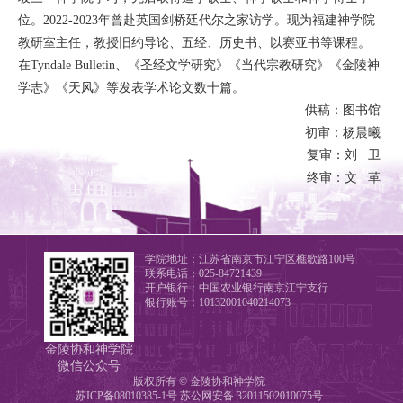
位。2022-2023年曾赴英国剑桥廷代尔之家访学。现为福建神学院
教研室主任，教授旧约导论、五经、历史书、以赛亚书等课程。
在Tyndale Bulletin、《圣经文学研究》《当代宗教研究》《金陵神
学志》《天风》等发表学术论文数十篇。
供稿：图书馆
初审：杨晨曦
复审：刘 卫
终审：文 革
学院地址：江苏省南京市江宁区樵歌路100号
联系电话：025-84721439
开户银行：中国农业银行南京江宁支行
银行账号：10132001040214073
金陵协和神学院
微信公众号
版权所有 © 金陵协和神学院
苏ICP备08010385-1号
苏公网安备 32011502010075号