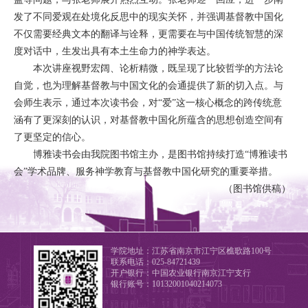
发了不同爱观在处境化反思中的现实关怀，并强调基督教中国化
不仅需要经典文本的翻译与诠释，更需要在与中国传统智慧的深
度对话中，生发出具有本土生命力的神学表达。
本次讲座视野宏阔、论析精微，既呈现了比较哲学的方法论
自觉，也为理解基督教与中国文化的会通提供了新的切入点。与
会师生表示，通过本次读书会，对“爱”这一核心概念的跨传统意
涵有了更深刻的认识，对基督教中国化所蕴含的思想创造空间有
了更坚定的信心。
博雅读书会由我院图书馆主办，是图书馆持续打造“博雅读书
会”学术品牌、服务神学教育与基督教中国化研究的重要举措。
（图书馆供稿）
学院地址：江苏省南京市江宁区樵歌路100号
联系电话：025-84721439
开户银行：中国农业银行南京江宁支行
银行账号：10132001040214073