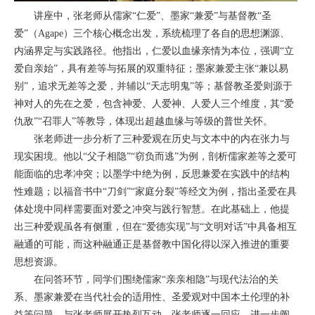
讲座中，张老师从儒家“仁爱”、墨家“兼爱”与基督教“圣
爱”（Agape）三个核心概念出发，系统梳理了各自的思想渊源、
内涵界定与实践路径。他指出，仁爱以血缘亲情为本位，强调“立
爱自亲始”，具有差等与拓展的双重特征；墨家兼爱主张“兼以易
别”，追求无差等之爱，并辅以“天志明鬼”等；基督教圣爱则源于
神对人的先在之爱，包含神爱、人爱神、人爱人三个维度，其“爱
仇敌”“召罪人”等教导，体现出超越血缘与等级的普世关怀。
张老师进一步分析了三种爱观在历史与文本中的内在张力与
现实困境。他以“父子相隐”“窃负而逃”为例，剖析儒家差等之爱可
能面临的忠孝冲突；以墨学中绝为例，反思兼爱在实践中的结构
性难题；以福音书中“刀剑”“家庭分裂”等经文为例，指出圣爱在具
体处境中同样需要面对爱之冲突与践行智慧。在此基础上，他提
出三种爱观虽各有侧重，但在“爱德实现”与“文明对话”中具备相互
融通的可能，而这种融通正是基督教中国化得以深入推进的重要
思想资源。
在问答环节，同学们围绕儒家“亲亲相隐”与现代法治的关
系、墨家兼爱在当代社会的适用性、圣爱观对中国本土伦理的补
益等问题，与张老师展开热烈互动。张老师逐一回应，进一步阐