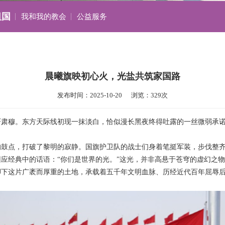
祖国
我和我的教会
公益服务
晨曦旗映初心火，光盐共筑家国路
发布时间：2025-10-20      浏览：329次
严肃穆。东方天际线初现一抹淡白，恰似漫长黑夜终得吐露的一丝微弱承
的鼓点，打破了黎明的寂静。国旗护卫队的战士们身着笔挺军装，步伐整
应经典中的话语：“你们是世界的光。”这光，并非高悬于苍穹的虚幻之
脚下这片广袤而厚重的土地，承载着五千年文明血脉、历经近代百年屈辱