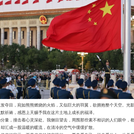
愈发夺目，宛如熊熊燃烧的火焰，又似巨大的羽翼，欲拥抱整个天空。光
默默祈祷，感恩上天赐予我在这片土地上成长的福泽。
的分量，撞击着心灵深处。我侧目望去，周围那些素不相识的人们眼中，
，却汇成一股温暖的暖流，在清冷的空气中缓缓扩散。