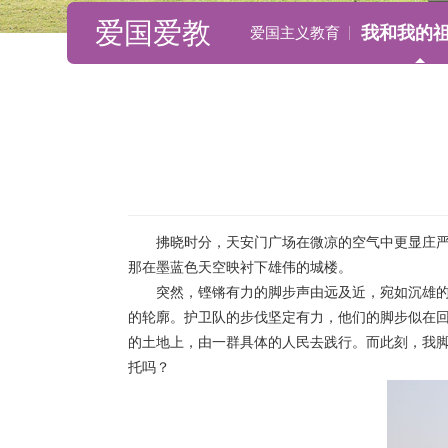
爱国爱教
我和我的
爱国主义教育
拂晓时分，天安门广场在微凉的空气中更显庄
那在墨蓝色天空映衬下雄伟的城楼。
突然，铿锵有力的脚步声由远及近，宛如沉雄
的轮廓。护卫队的步伐坚定有力，他们的脚步似在回
的土地上，由一群具体的人民去践行。而此刻，我
托吗？