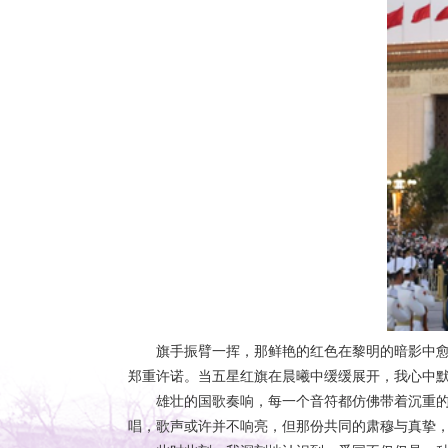
旗手振臂一挥，那鲜艳的红色在黎明的暗影中
郑重许诺。当五星红旗在晨曦中缓缓展开，我心中
雄壮的国歌奏响，每一个音符都仿佛带着沉重
唱，歌声或许并不响亮，但那份共同的肃穆与真挚