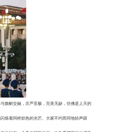
影与旗帜交融，庄严至极，完美无缺，仿佛是上天的
都闪烁着同样炽热的光芒。大家不约而同地轻声跟