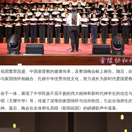
、祖国繁荣昌盛、中国基督教的健康传承，及整场晚会献上祷告。随后，
仰与家国情怀相融合，扎根中华优秀传统文化，努力成长为新时代爱国爱
使命于一体，展现了中华民族不屈不挠的伟大精神和新时代神学生的信念
合唱《天耀中华》等，传递了深厚的家国情怀与信仰热忱，引起全场师生
精神。最后，晚会在全体师生高唱《歌唱祖国》的磅礴歌声中落幕。